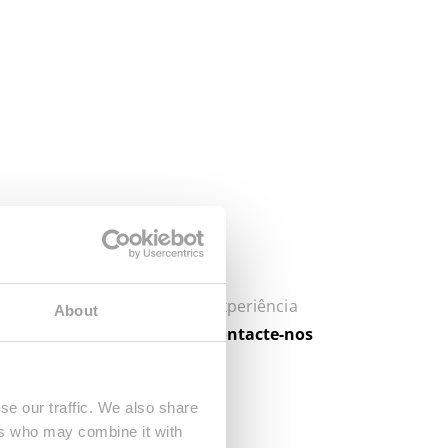
undial unem-se para criar a experiência
About
priedade no OGW, por favor
contacte-nos
se our traffic. We also share
ers who may combine it with