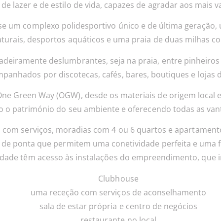
 de lazer e de estilo de vida, capazes de agradar aos mais v
se um complexo polidesportivo único e de última geração, 
naturais, desportos aquáticos e uma praia de duas milhas c
adeiramente deslumbrantes, seja na praia, entre pinheiros
anhados por discotecas, cafés, bares, boutiques e lojas 
One Green Way (OGW), desde os materiais de origem local e 
do o património do seu ambiente e oferecendo todas as va
 com serviços, moradias com 4 ou 6 quartos e apartament
ia de ponta que permitem uma conetividade perfeita e uma 
ade têm acesso às instalações do empreendimento, que i
Clubhouse
uma receção com serviços de aconselhamento
sala de estar própria e centro de negócios
restaurante no local