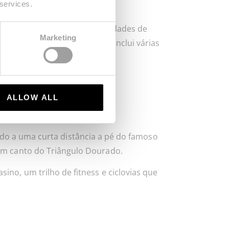
 services.
cia. O complexo inclui 24 unidades de
Marketing
as e equipadas. O complexo inclui várias
ALLOW ALL
do a uma curta distância a pé do famoso
 um canto do Triângulo Dourado.
ino, um trilho de fitness e ciclovias que