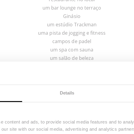
um bar lounge no terraço
Ginásio
um estúdio Trackman
uma pista de jogging e fitness
campos de padel
um spa com sauna
um salão de beleza
uma piscina comum e um bar
uma loja de design
um espaço infantil
arquitectos, designers e líderes empresariais de renome m
Details
nada. Para mais informações sobre a aquisição de uma pro
diretamente.
e content and ads, to provide social media features and to analy
 our site with our social media, advertising and analytics partn