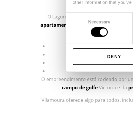
other information that you’ve
O Laguna Resort é um complexo turíst
Consent
Necessary
Selection
apartamentos
de 1 a 3 quartos e 13
mor
DENY
O empreendimento está rodeado por uma 
campo de golfe
Victoria e da
p
Vilamoura oferece algo para todos, inclu