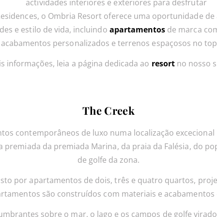
actividades interiores e exteriores para desfrutar
esidences, o Ombria Resort oferece uma oportunidade de 
s e estilo de vida, incluindo
apartamentos
de marca com
 acabamentos personalizados e terrenos espaçosos no topo
s informações, leia a página dedicada ao
resort
no nosso s
The Creek
os contemporâneos de luxo numa localização excecional no
da premiada da premiada Marina, da praia da Falésia, do p
de golfe da zona.
o por apartamentos de dois, três e quatro quartos, proj
partamentos são construídos com materiais e acabamentos 
umbrantes sobre o mar, o lago e os campos de golfe virados