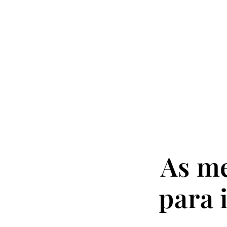
As me
para 