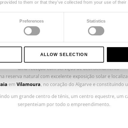
Laguna Resort
 provided to them or that they’ve collected from your use of their
ico num condomínio privado com acesso restrito à residên
Preferences
Statistics
adias
em banda, todas elas totalmente mobiladas, equipad
instalações, tais como:
uma piscina comum
um café
ALLOW SELECTION
um clube infantil e um parque infantil
uma receção com serviços de aconselhamento
reserva natural com excelente exposição solar e localiza
raia
em
Vilamoura
, no coração do Algarve e constituindo
indo um grande centro de ténis, um centro equestre, um cas
serpenteiam por todo o empreendimento.