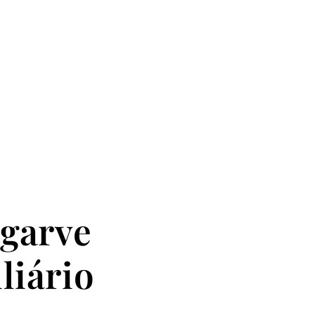
lgarve
liário