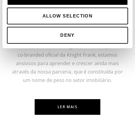
O crescimento da Mapro tem sido constante e
orgânico ao longo dos anos, e estamos
ALLOW SELECTION
orgulhosos de ter estado envolvidos na mudança
do panorama na área. Acreditamos que merece a
DENY
atenção e experiência profissional pelas quais nos
tornamos conhecidos, e agora, como um parceiro
co-branded oficial da Knight Frank, estamos
ansiosos para aprender e crescer ainda mais
através da nossa parceria, que é constituída por
um nome de peso no setor imobiliário.
LER MAIS