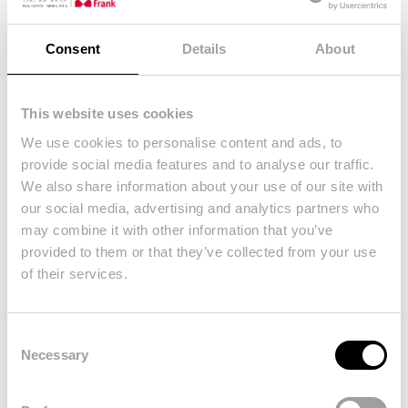
ansiedade não é uma tarefa fácil, mas com algumas […]
Consent
Details
About
This website uses cookies
Fique Ligado
We use cookies to personalise content and ads, to
provide social media features and to analyse our traffic.
We also share information about your use of our site with
our social media, advertising and analytics partners who
may combine it with other information that you’ve
provided to them or that they’ve collected from your use
of their services.
Consent
Necessary
Selection