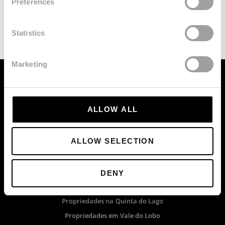
Preferences
Statistics
Marketing
ALLOW ALL
Av. Alm. Mendes Cabeçadas
ALLOW SELECTION
Edificio Mapro
8135-106 Almancil, Algarve, Portugal
DENY
PESQUISAS RÁPIDAS
Propriedades na Quinta do Lago
Propriedades em Vale do Lobo